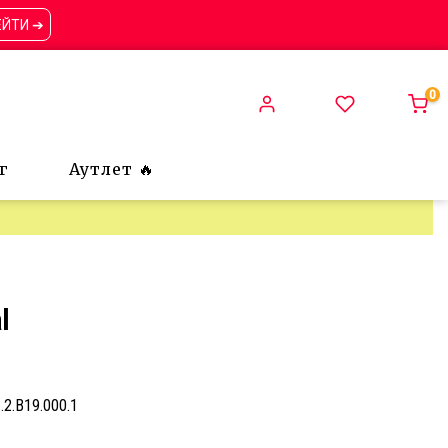
ЕЙТИ ➔
0
г
Аутлет 🔥
l
1.2.B19.000.1