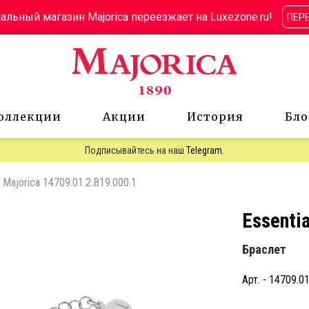
льный магазин Majorica переезжает на Luxezone.ru!
ПЕР
оллекции
Акции
История
Бло
Подписывайтесь на наш
Telegram
.
Majorica 14709.01.2.B19.000.1
Essentia
Браслет
Арт. - 14709.0