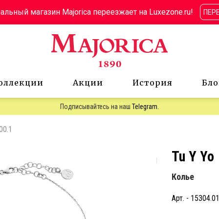
льный магазин Majorica переезжает на Luxezone.ru!
ПЕР
оллекции
Акции
История
Бло
Подписывайтесь на наш
Telegram
.
00.1
Tu Y Yo
Колье
Арт. - 15304.0