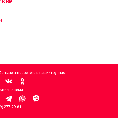
скве
И
больше интересного в наших группах:
итесь с нами
99) 277-29-81