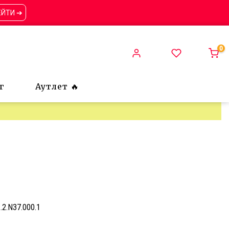
ЕЙТИ ➔
0
г
Аутлет 🔥
1.2.N37.000.1