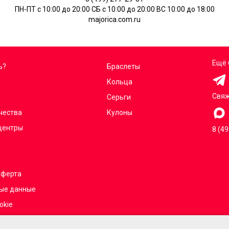
ПН-ПТ с 10:00 до 20:00 СБ с 10:00 до 20:00 ВС 10:00 до 18:00
majorica.com.ru
Ещё 
ь?
Браслеты
Кольца
Свяж
Серьги
чества
Кулоны
центры
8 (4
оферта
ые данные
okie
г