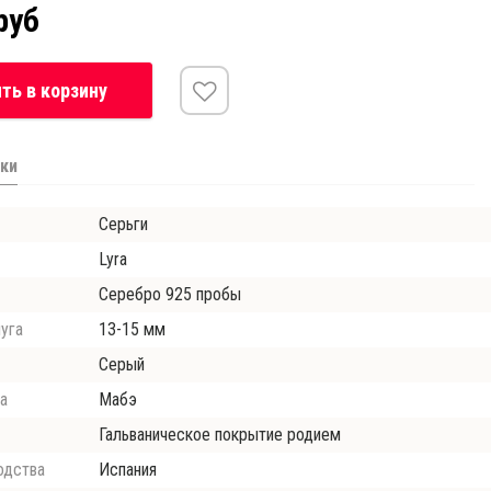
руб
ть в корзину
ки
Серьги
Lyra
Серебро 925 пробы
уга
13-15 мм
Серый
а
Мабэ
Гальваническое покрытие родием
одства
Испания