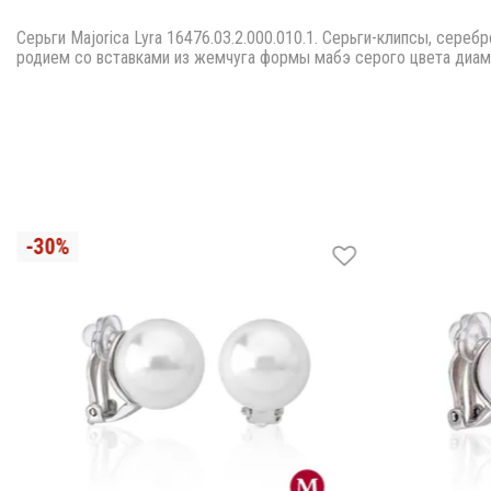
Серьги Majorica Lyra 16476.03.2.000.010.1. Серьги-клипсы, сере
родием со вставками из жемчуга формы мабэ серого цвета диам