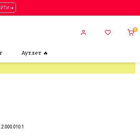
ЕЙТИ ➔
0
г
Аутлет 🔥
.2.000.010.1