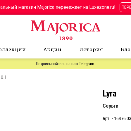
льный магазин Majorica переезжает на Luxezone.ru!
ПЕР
оллекции
Акции
История
Бло
Подписывайтесь на наш
Telegram
.
10.1
Lyra
Серьги
Арт. - 16476.03